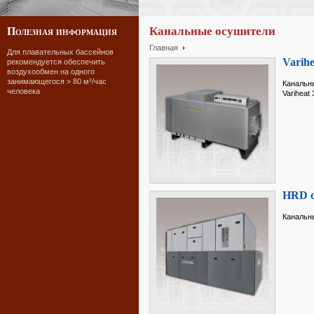
Канальные осушители
Полезная информация
Главная
Для плавательных бассейнов
Varihe
рекомендуется обеспечить
воздухообмен на одного
занимающегося > 80 м³/час
Канальн
человека
Variheat 
HRD с
Канальн